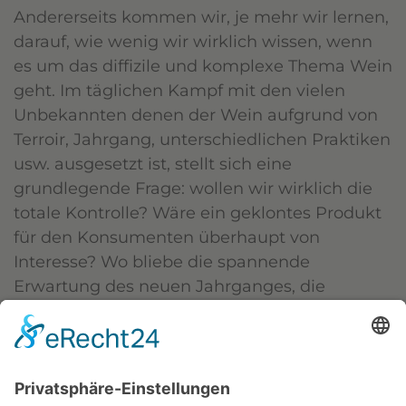
Andererseits kommen wir, je mehr wir lernen,
darauf, wie wenig wir wirklich wissen, wenn
es um das diffizile und komplexe Thema Wein
geht. Im täglichen Kampf mit den vielen
Unbekannten denen der Wein aufgrund von
Terroir, Jahrgang, unterschiedlichen Praktiken
usw. ausgesetzt ist, stellt sich eine
grundlegende Frage: wollen wir wirklich die
totale Kontrolle? Wäre ein geklontes Produkt
für den Konsumenten überhaupt von
Interesse? Wo bliebe die spannende
Erwartung des neuen Jahrganges, die
Wissbegierde hinsichtlich eines neuen
Weinbaugebietes, eines neuen Produzenten,
die Freude an einer Überraschung.