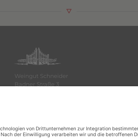
Weingut Schneider
Badner Straße 3
2523 Tattendorf
Tel.: +43 664 730 46 101
office@weingut-schneider.co.at