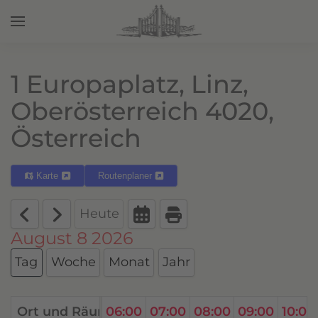
Zum Hauptinhalt springen
1 Europaplatz, Linz,
Oberösterreich 4020,
Österreich
Karte
Routenplaner
Heute
August 8 2026
Tag
Woche
Monat
Jahr
00
Ort und Räume
04:00
05:00
06:00
07:00
08:00
09:00
10:00