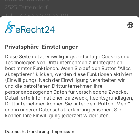
2523 Tattendorf
Tel.: +43 664 730 46 101
office@weingut-schneider.co.at
Versand & Zahlung
Wein & Speisen
Datenschutz
Impressum
Sitemap